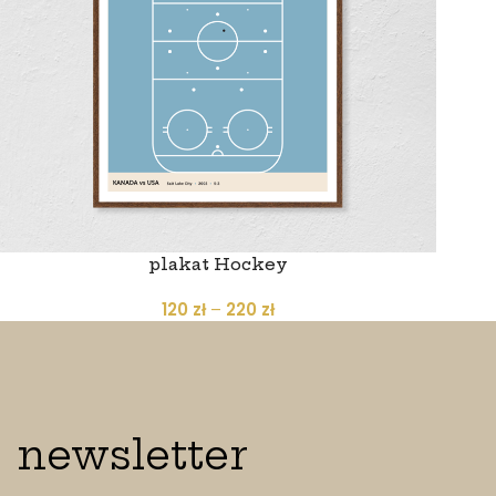
plakat Hockey
120
zł
–
220
zł
newsletter