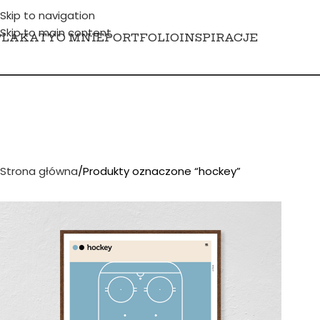
Skip to navigation
Skip to main content
PLAKATY
O MNIE
PORTFOLIO
INSPIRACJE
Strona główna
Produkty oznaczone “hockey”