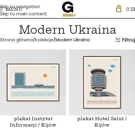
Skip to navigation
0
MENU
0
Z
Skip to main content
Modern Ukraina
Strona główna
Kolekcje
Modern Ukraina
Filtruj
plakat Instytut
plakat Hotel Salut /
Informacji / Kijów
Kijów