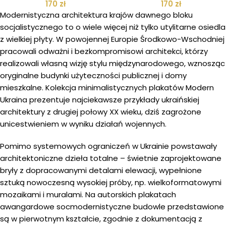
170
zł
170
zł
Modernistyczna architektura krajów dawnego bloku
socjalistycznego to o wiele więcej niż tylko utylitarne osiedla
z wielkiej płyty. W powojennej Europie Środkowo-Wschodniej
pracowali odważni i bezkompromisowi architekci, którzy
realizowali własną wizję stylu międzynarodowego, wznosząc
oryginalne budynki użyteczności publicznej i domy
mieszkalne. Kolekcja minimalistycznych plakatów Modern
Ukraina prezentuje najciekawsze przykłady ukraińskiej
architektury z drugiej połowy XX wieku, dziś zagrożone
unicestwieniem w wyniku działań wojennych.
Pomimo systemowych ograniczeń w Ukrainie powstawały
architektoniczne dzieła totalne – świetnie zaprojektowane
bryły z dopracowanymi detalami elewacji, wypełnione
sztuką nowoczesną wysokiej próby, np. wielkoformatowymi
mozaikami i muralami. Na autorskich plakatach
awangardowe socmodernistyczne budowle przedstawione
są w pierwotnym kształcie, zgodnie z dokumentacją z