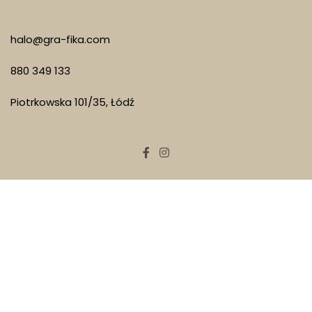
halo@gra-fika.com
880 349 133
Piotrkowska 101/35, Łódź
2022 Gra-Fika NIP 6711414874
WYKONANIE:
THE NEW LOOK