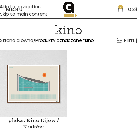
Skip to navigation
0
MENU
0
Z
Skip to main content
kino
Strona główna
Produkty oznaczone “kino”
Filtruj
plakat Kino Kijów /
Kraków