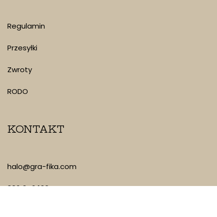
Regulamin
Przesyłki
Zwroty
RODO
KONTAKT
halo@gra-fika.com
880 349 133
Piotrkowska 101/35, Łódź