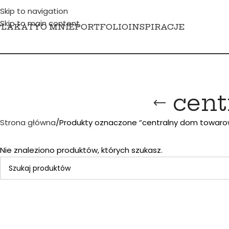
Skip to navigation
Skip to main content
PLAKATY
O MNIE
PORTFOLIO
INSPIRACJE
cent
Strona główna
Produkty oznaczone “centralny dom towaro
Nie znaleziono produktów, których szukasz.