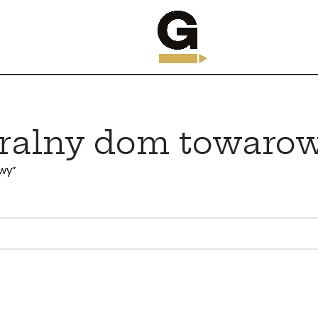
ralny dom towaro
wy”