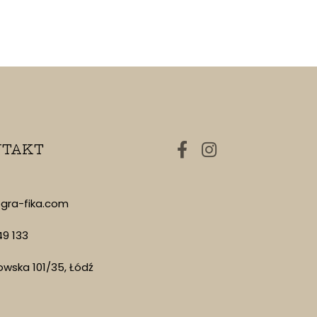
TAKT
gra-fika.com
49 133
owska 101/35, Łódź