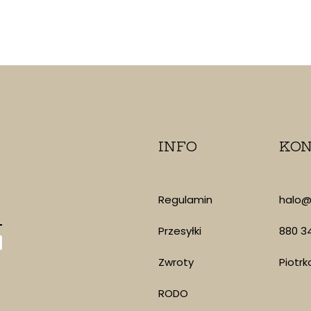
INFO
KON
Regulamin
halo@
Przesyłki
880 3
Zwroty
Piotrk
RODO