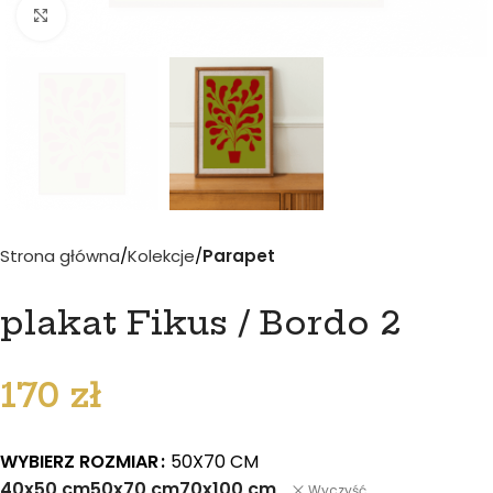
Kliknij aby powiększyć
Strona główna
Kolekcje
Parapet
plakat Fikus / Bordo 2
170
zł
WYBIERZ ROZMIAR
50X70 CM
40x50 cm
50x70 cm
70x100 cm
Wyczyść