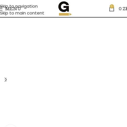
Skip to navigation
0
MENU
0
Z
Skip to main content