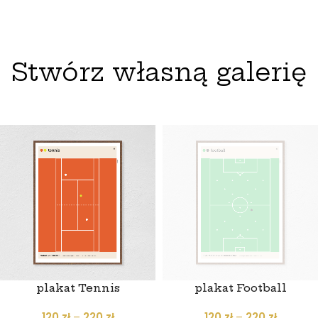
Stwórz własną galerię
plakat Tennis
plakat Football
120
zł
–
220
zł
120
zł
–
220
zł