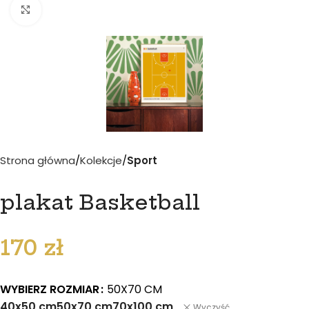
Kliknij aby powiększyć
Strona główna
Kolekcje
Sport
plakat Basketball
170
zł
WYBIERZ ROZMIAR
50X70 CM
40x50 cm
50x70 cm
70x100 cm
Wyczyść