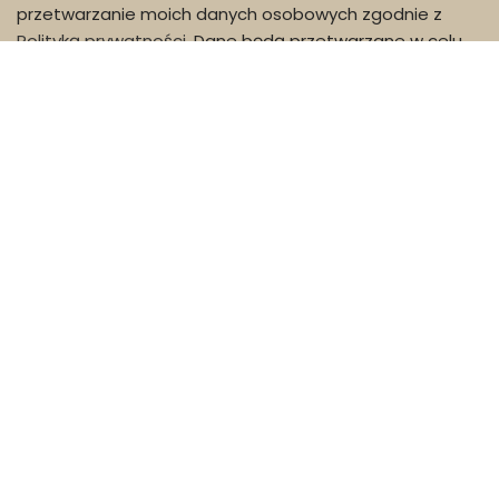
Zapisując się na newsletter wyrażam zgodę na
przetwarzanie moich danych osobowych zgodnie z
Polityką prywatności
. Dane będą przetwarzane w celu
dostarczenia usługi newsletter.
INFO
Regulamin