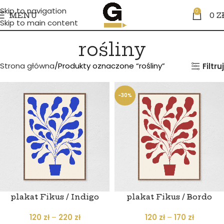
Skip to navigation
0
MENU
0
Z
Skip to main content
rośliny
Strona główna
Produkty oznaczone “rośliny”
Filtruj
-30%
plakat Fikus / Indigo
plakat Fikus / Bordo
120
zł
–
220
zł
120
zł
–
170
zł