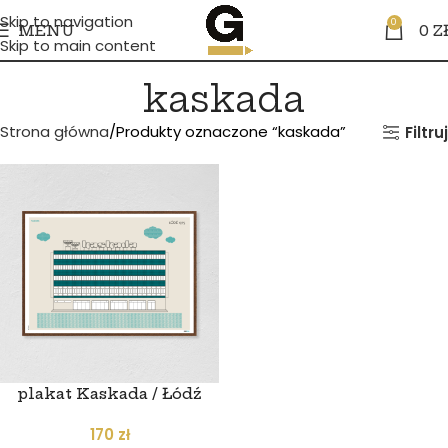
Skip to navigation
0
MENU
0
Z
Skip to main content
kaskada
Strona główna
Produkty oznaczone “kaskada”
Filtruj
plakat Kaskada / Łódź
170
zł