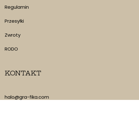
Regulamin
Przesyłki
Zwroty
RODO
KONTAKT
halo@gra-fika.com
880 349 133
Piotrkowska 101/35, Łódź