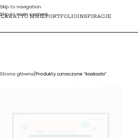
Skip to navigation
Skip to main content
PLAKATY
O MNIE
PORTFOLIO
INSPIRACJE
Strona główna
Produkty oznaczone “kaskada”