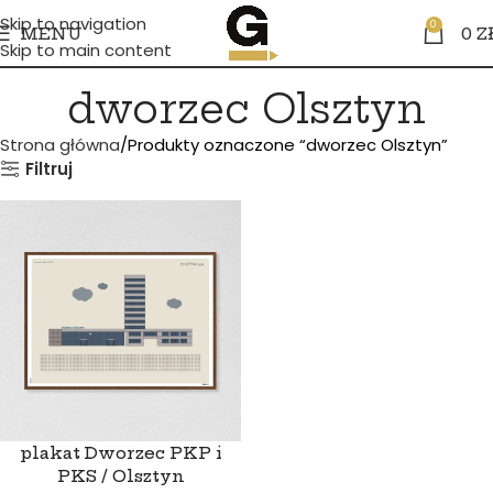
Skip to navigation
0
MENU
0
Z
Skip to main content
dworzec Olsztyn
Strona główna
Produkty oznaczone “dworzec Olsztyn”
Filtruj
plakat Dworzec PKP i
PKS / Olsztyn