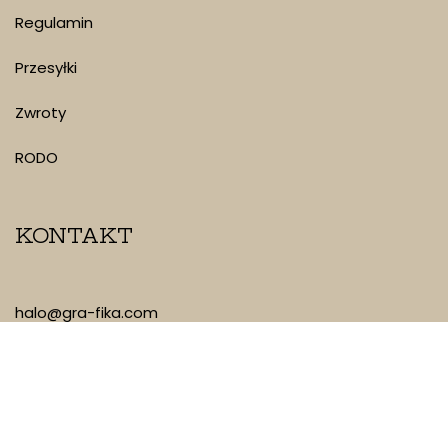
Regulamin
Przesyłki
Zwroty
RODO
KONTAKT
halo@gra-fika.com
880 349 133
Piotrkowska 101/35, Łódź