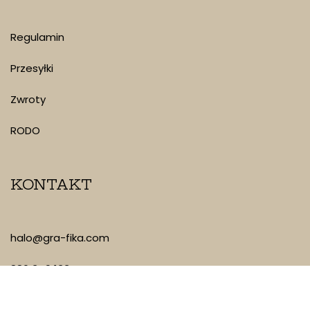
Regulamin
Przesyłki
Zwroty
RODO
KONTAKT
halo@gra-fika.com
880 349 133
Piotrkowska 101/35, Łódź